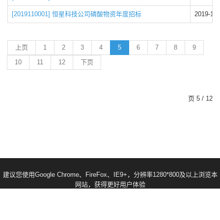
[2019110001] 恒星科技公司磷酸物资年度招标
2019-11-
上页
1
2
3
4
5
6
7
8
9
10
11
12
下页
页 5 / 12
建议您使用Google Chrome、FireFox、IE9+，分辨率1280*800及以上浏览本
网站，获得更好用户体验
2018 © All Rights Reserved.
河南恒星科技股份有限公司
备案号:豫ICP备
15009762号