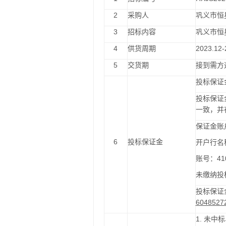
2
采购人
巩义市恒
3
招标内容
巩义市恒
4
供货周期
202
3.12-
5
交货期
接到需方
投标保证
投标保证
一致，并
保证金账
6
投标保证金
开户行名
账号：
41
未缴纳投
投标保证
6048527
1.
未中标