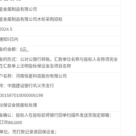
星金属制品有限公司
星金属制品有限公司木轮采购招标
2024.5
通知
5日
内
金的金额：
0
元
金的形式：公对公银行转账。
汇款单位名称与投标人名称须完全
在汇款单上注明投标保证金及项目名称
户名称：河南恒星科技股份有限公司
称：中国建设银行巩义市支行
001587010050006198
标保证金按废标处理
金确认：投标人在投标前将银行回单扫描件发送至指定邮箱：
27
@qq.com
单位，凭打款记录退回保证金；