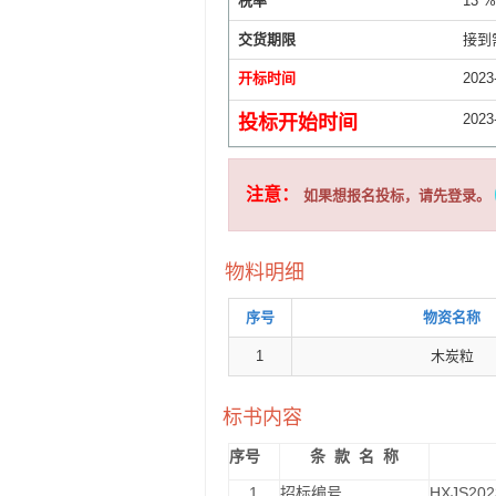
税率
13 %
交货期限
接到
开标时间
2023
2023
投标开始时间
注意：
如果想报名投标，请先登录。
物料明细
序号
物资名称
1
木炭粒
标书内容
序号
条
款
名
称
1
招标编号
HXJS202