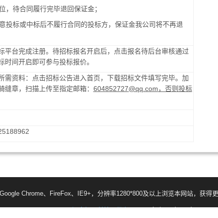
位，待合同履行完毕退回保证金；
意投标或中标后不履行合同的投标方，保证金我公司将不再退
标平台完成注册。待招标报名开启后，点击报名待后台审核通过
标时间开启即可参与投标报价。
所需资料：点击招标公告进入首页，下载招标文件填写完毕。加
骑缝章，扫描上传至
指定邮箱：
604852727
@qq.com
，否则投标
25188962
oogle Chrome、FireFox、IE9+，分辨率1280*800及以上浏览本网站，获
8 © All Rights Reserved.
河南恒星科技股份有限公司
备案号:豫ICP备150097