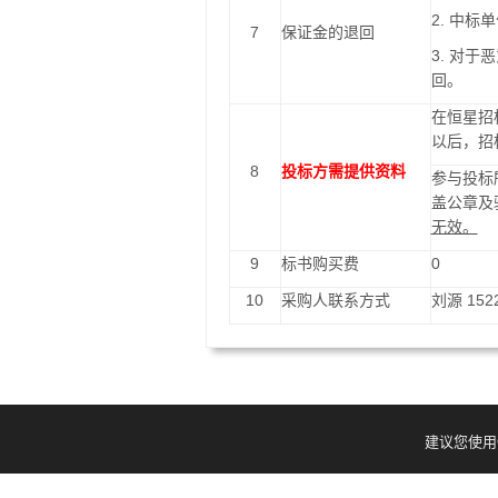
2.
中标单
7
保证金的退回
3.
对于恶
回。
在恒星招
以后，招
8
投标方需提供资料
参与投标
盖公章及
无效。
9
标书购买费
0
10
采购人联系方式
刘源
152
建议您使用G
201